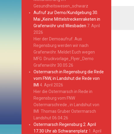
Gesundheitswesen_schwarz
Aufruf zur Demo/Kundgebung 30.
Mai „Keine Mittelstreckenraketen in
Grafenwöhr und Wiesbaden
7. April
2026
Hier der Demoaufruf. Aus
Regensburg werden wir nach
Grafenwöhr. Meldet Euch wegen
MFG Druckvorlage_Flyer_Demo
Grafenwöhr 30.05.26
Ostermarsch in Regensburg die Rede
vom FNW, in Landshut die Rede von
IMI
4. April 2026
Hier die Ostermarsch in Rede in
Regensburg vom FNW
Ostermarschrede , in Landshut von
IMI Thomas Gruber Ostermarsch
Landshut 06.04.26
Ostermarsch Regensburg 2. April
17.30 Uhr ab Schwanenplatz
1. April