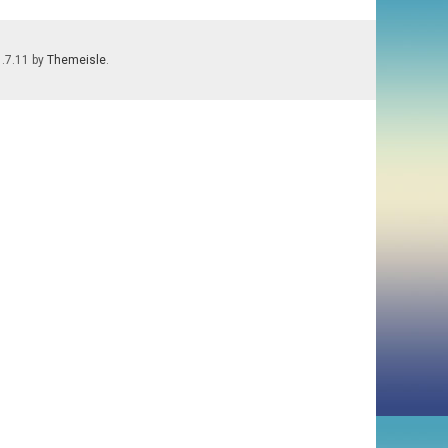
1.7.11 by
Themeisle
.