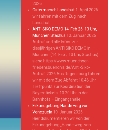
2026
Ostermarsch Landshut
1. April 2026
wir fahren mit dem Zug nach
Landshut
ANTI SIKO DEMO 14. Feb 26, 13 Uhr,
München Stachus
10. Januar 2026
Aufruf und alle Infos zur
diesjährigen ANTI SIKO DEMO in
München (14. Feb., 13 Uhr, Stachus)
siehe https://www.muenchner-
friedensbuendnis.de/Anti-Siko-
Aufruf-2026 Aus Regensburg fahren
wir mit dem Zug Abfahrt 10.46 Uhr.
Treffpunkt zur Koordination der
Bayerntickets 10.20 Uhr in der
Bahnhofs – Eingangshalle
Eilkundgebung Hände weg von
Venezuela
10. Januar 2026
Hier dokumentieren wir von der
Eilkundgebung „Hände weg von