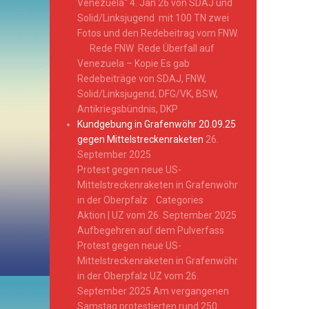
Venezuela“ 4. Jan 26 von SDAJ und
Solid/Linksjugend mit 100 TN zwei
Fotos und den Redebeitrag vom FNW.
Rede FNW Rede Überfall auf
Venezuela – Kopie Es gab
Redebeiträge von SDAJ, FNW,
Solid/Linksjugend, DFG/VK, BSW,
Antikriegsbündnis, DKP
Kundgebung in Grafenwöhr 20.09.25
gegen Mittelstreckenraketen
26.
September 2025
Protest gegen neue US-
Mittelstreckenraketen in Grafenwöhr
in der Oberpfalz Categories
Aktion | UZ vom 26. September 2025
Aufbegehren auf dem Pulverfass
Protest gegen neue US-
Mittelstreckenraketen in Grafenwöhr
in der Oberpfalz UZ vom 26.
September 2025 Am vergangenen
Samstag protestierten rund 250