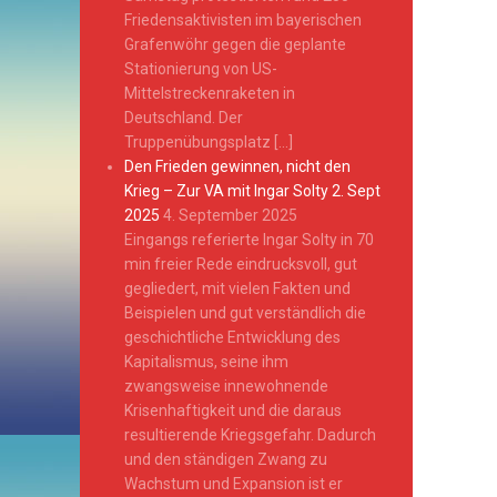
Friedensaktivisten im bayerischen
Grafenwöhr gegen die geplante
Stationierung von US-
Mittelstreckenraketen in
Deutschland. Der
Truppenübungsplatz […]
Den Frieden gewinnen, nicht den
Krieg – Zur VA mit Ingar Solty 2. Sept
2025
4. September 2025
Eingangs referierte Ingar Solty in 70
min freier Rede eindrucksvoll, gut
gegliedert, mit vielen Fakten und
Beispielen und gut verständlich die
geschichtliche Entwicklung des
Kapitalismus, seine ihm
zwangsweise innewohnende
Krisenhaftigkeit und die daraus
resultierende Kriegsgefahr. Dadurch
und den ständigen Zwang zu
Wachstum und Expansion ist er