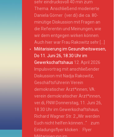
sehr eindrucksvoll 40 min zum
Thema. Anschließend moderierte
Daniela Görner (ver.di) die ca. 80-
minütige Diskussion mit Fragen an
die Referentin und Meinungen, wie
wir dem entgegen wirken können.
Auch hier war Frau Rakowitz sehr […]
Militarisierung im Gesundheitswesen,
Do 11. Juni 26, 18.30 Uhr im
Gewerkschaftshaus
12. April 2026
Impulsvortrag mit anschließender
Diskussion mit Nadja Rakowitz,
Geschäftsführerin Verein
demokratischer Ärzt*innen; VA:
verein demokratischer Ärzt*innen,
ver.di, FNW Donnerstag, 11. Juni 26,
18.30 Uhr im Gewerkschaftshaus,
Richard Wagner Str. 2 „Wir werden
Euch nicht helfen können…“ zum
Einladungsflyer klicken : Flyer
Militarisierung im