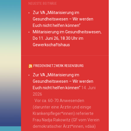
NEUESTE BEITRÄGE
Zur VA „Militarisierung im
Gesundheitswesen – Wir werden
Euch nicht helfen können“
Militarisierung im Gesundheitswesen,
Do 11. Juni 26, 18.30 Uhr im
Gewerkschaftshaus
FRIEDENSNETZWERK REGENSBURG
Zur VA „Militarisierung im
Gesundheitswesen – Wir werden
Euch nicht helfen können“
14. Juni
2026
Vor ca. 60-70 Anwesenden
(darunter eine Ärztin und einige
Krankenpfleger*innen) referierte
Frau Nadja Rakowitz (GF vom Verein
demokratischer Ärzt*innen, vdää)