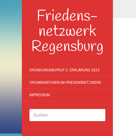
Friedens-
netzwerk
Regensburg
GRÜNDUNGSAUFRUF U. ERKLÄRUNG 2023
ORGANISATIONEN IM FRIEDENSNETZWERK
IMPRESSUM