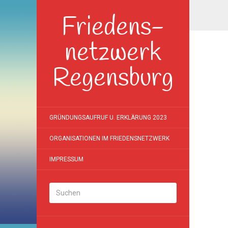
Friedens-
netzwerk
Regensburg
GRÜNDUNGSAUFRUF U. ERKLÄRUNG 2023
ORGANISATIONEN IM FRIEDENSNETZWERK
IMPRESSUM