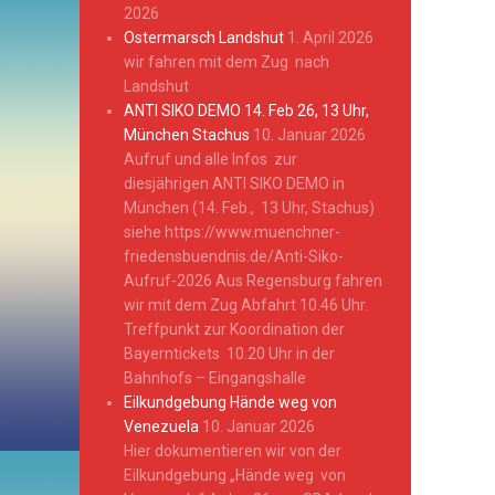
2026
Ostermarsch Landshut
1. April 2026
wir fahren mit dem Zug nach
Landshut
ANTI SIKO DEMO 14. Feb 26, 13 Uhr,
München Stachus
10. Januar 2026
Aufruf und alle Infos zur
diesjährigen ANTI SIKO DEMO in
München (14. Feb., 13 Uhr, Stachus)
siehe https://www.muenchner-
friedensbuendnis.de/Anti-Siko-
Aufruf-2026 Aus Regensburg fahren
wir mit dem Zug Abfahrt 10.46 Uhr.
Treffpunkt zur Koordination der
Bayerntickets 10.20 Uhr in der
Bahnhofs – Eingangshalle
Eilkundgebung Hände weg von
Venezuela
10. Januar 2026
Hier dokumentieren wir von der
Eilkundgebung „Hände weg von