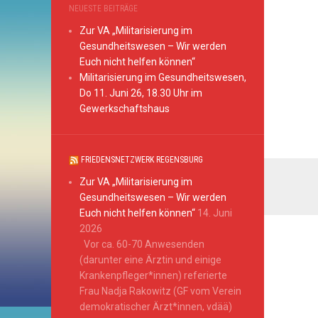
NEUESTE BEITRÄGE
Zur VA „Militarisierung im
Gesundheitswesen – Wir werden
Euch nicht helfen können“
Militarisierung im Gesundheitswesen,
Do 11. Juni 26, 18.30 Uhr im
Gewerkschaftshaus
FRIEDENSNETZWERK REGENSBURG
Zur VA „Militarisierung im
Gesundheitswesen – Wir werden
Euch nicht helfen können“
14. Juni
2026
Vor ca. 60-70 Anwesenden
(darunter eine Ärztin und einige
Krankenpfleger*innen) referierte
Frau Nadja Rakowitz (GF vom Verein
demokratischer Ärzt*innen, vdää)