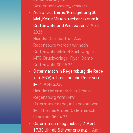
Gesundheitswesen_schwarz
Aufruf zur Demo/Kundgebung 30.
Mai „Keine Mittelstreckenraketen in
Grafenwöhr und Wiesbaden
7. April
2026
Hier der Demoaufruf. Aus
Regensburg werden wir nach
Grafenwöhr. Meldet Euch wegen
MFG Druckvorlage_Flyer_Demo
Grafenwöhr 30.05.26
Ostermarsch in Regensburg die Rede
vom FNW, in Landshut die Rede von
IMI
4. April 2026
Hier die Ostermarsch in Rede in
Regensburg vom FNW
Ostermarschrede , in Landshut von
IMI Thomas Gruber Ostermarsch
Landshut 06.04.26
Ostermarsch Regensburg 2. April
17.30 Uhr ab Schwanenplatz
1. April