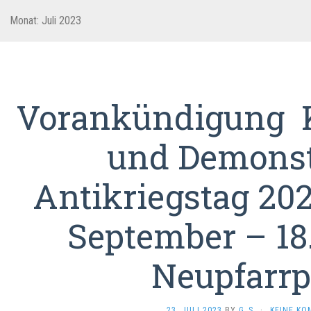
Monat:
Juli 2023
Vorankündigung 
und Demonst
Antikriegstag 2023
September – 18
Neupfarrp
23. JULI 2023
BY
G_S
·
KEINE K