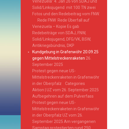
Venezuela“ 4. Jan 26 von SDAJ und
Solid/Linksjugend mit 100 TN zwei
Fotos und den Redebeitrag vom FNW.
Rede FNW Rede Überfall auf
Venezuela – Kopie Es gab
Redebeiträge von SDAJ, FNW,
Solid/Linksjugend, DFG/VK, BSW,
Antikriegsbündnis, DKP
Kundgebung in Grafenwöhr 20.09.25
gegen Mittelstreckenraketen
26.
September 2025
Protest gegen neue US-
Mittelstreckenraketen in Grafenwöhr
in der Oberpfalz Categories
Aktion | UZ vom 26. September 2025
Aufbegehren auf dem Pulverfass
Protest gegen neue US-
Mittelstreckenraketen in Grafenwöhr
in der Oberpfalz UZ vom 26.
September 2025 Am vergangenen
Samstag protestierten rund 250