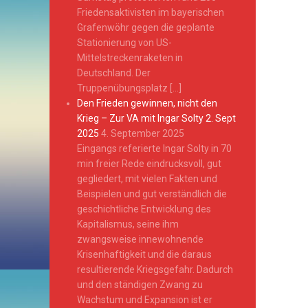
Friedensaktivisten im bayerischen
Grafenwöhr gegen die geplante
Stationierung von US-
Mittelstreckenraketen in
Deutschland. Der
Truppenübungsplatz […]
Den Frieden gewinnen, nicht den
Krieg – Zur VA mit Ingar Solty 2. Sept
2025
4. September 2025
Eingangs referierte Ingar Solty in 70
min freier Rede eindrucksvoll, gut
gegliedert, mit vielen Fakten und
Beispielen und gut verständlich die
geschichtliche Entwicklung des
Kapitalismus, seine ihm
zwangsweise innewohnende
Krisenhaftigkeit und die daraus
resultierende Kriegsgefahr. Dadurch
und den ständigen Zwang zu
Wachstum und Expansion ist er