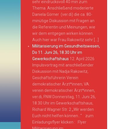
sehr eindrucksvoll 40 min zum
Thema. Anschließend moderierte
Daniela Görner (ver.di) die ca. 80-
minütige Diskussion mit Fragen an
die Referentin und Meinungen, wie
wir dem entgegen wirken können.
Auch hier war Frau Rakowitz sehr […]
Militarisierung im Gesundheitswesen,
Do 11. Juni 26, 18.30 Uhr im
Gewerkschaftshaus
12. April 2026
Impulsvortrag mit anschließender
Diskussion mit Nadja Rakowitz,
Geschäftsführerin Verein
demokratischer Ärzt*innen; VA:
verein demokratischer Ärzt*innen,
ver.di, FNW Donnerstag, 11. Juni 26,
18.30 Uhr im Gewerkschaftshaus,
Richard Wagner Str. 2 „Wir werden
Euch nicht helfen können…“ zum
Einladungsflyer klicken : Flyer
Militarisierung im