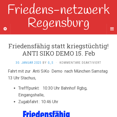
Friedens-netzwerk
Regensburg
Friedensfähig statt kriegstüchtig!
ANTI SIKO DEMO 15. Feb
FÜR
30. JANUAR 2025
BY
G_S
·
KOMMENTARE DEAKTIVIERT
FRIEDENS
Fahrt mit zur Anti SiKo Demo nach München Samstag
STATT
13 Uhr Stachus,
KRIEGSTÜ
ANTI
SIKO
Trefffpunkt: 10:30 Uhr Bahnhof Rgbg,
DEMO
Eingangshalle,
15.
Zugabfahrt : 10:46 Uhr
FEB